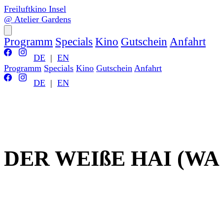
Freiluftkino Insel
@ Atelier Gardens
Programm
Specials
Kino
Gutschein
Anfahrt
DE
|
EN
Programm
Specials
Kino
Gutschein
Anfahrt
DE
|
EN
DER WEIßE HAI (WA: