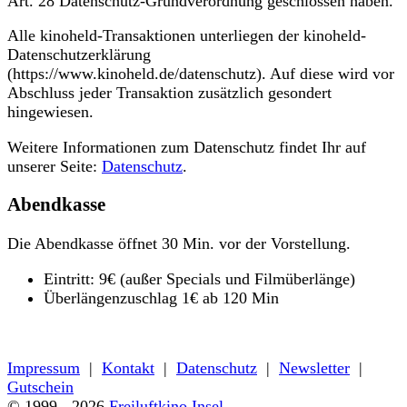
Art. 28 Datenschutz-Grundverordnung geschlossen haben.
Alle kinoheld-Transaktionen unterliegen der kinoheld-
Datenschutzerklärung
(https://www.kinoheld.de/datenschutz). Auf diese wird vor
Abschluss jeder Transaktion zusätzlich gesondert
hingewiesen.
Weitere Informationen zum Datenschutz findet Ihr auf
unserer Seite:
Datenschutz
.
Abendkasse
Die Abendkasse öffnet 30 Min. vor der Vorstellung.
Eintritt: 9€ (außer Specials und Filmüberlänge)
Überlängenzuschlag 1€ ab 120 Min
« zurück zum Programm
Impressum
|
Kontakt
|
Datenschutz
|
Newsletter
|
Gutschein
© 1999 - 2026
Freiluftkino Insel