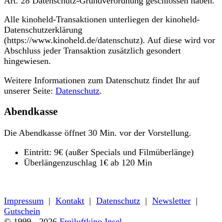
Art. 28 Datenschutz-Grundverordnung geschlossen haben.
Alle kinoheld-Transaktionen unterliegen der kinoheld-
Datenschutzerklärung
(https://www.kinoheld.de/datenschutz). Auf diese wird vor
Abschluss jeder Transaktion zusätzlich gesondert
hingewiesen.
Weitere Informationen zum Datenschutz findet Ihr auf
unserer Seite:
Datenschutz
.
Abendkasse
Die Abendkasse öffnet 30 Min. vor der Vorstellung.
Eintritt: 9€ (außer Specials und Filmüberlänge)
Überlängenzuschlag 1€ ab 120 Min
« zurück zum Programm
Impressum
|
Kontakt
|
Datenschutz
|
Newsletter
|
Gutschein
© 1999 - 2026
Freiluftkino Insel