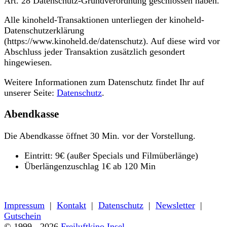
Art. 28 Datenschutz-Grundverordnung geschlossen haben.
Alle kinoheld-Transaktionen unterliegen der kinoheld-
Datenschutzerklärung
(https://www.kinoheld.de/datenschutz). Auf diese wird vor
Abschluss jeder Transaktion zusätzlich gesondert
hingewiesen.
Weitere Informationen zum Datenschutz findet Ihr auf
unserer Seite:
Datenschutz
.
Abendkasse
Die Abendkasse öffnet 30 Min. vor der Vorstellung.
Eintritt: 9€ (außer Specials und Filmüberlänge)
Überlängenzuschlag 1€ ab 120 Min
« zurück zum Programm
Impressum
|
Kontakt
|
Datenschutz
|
Newsletter
|
Gutschein
© 1999 - 2026
Freiluftkino Insel