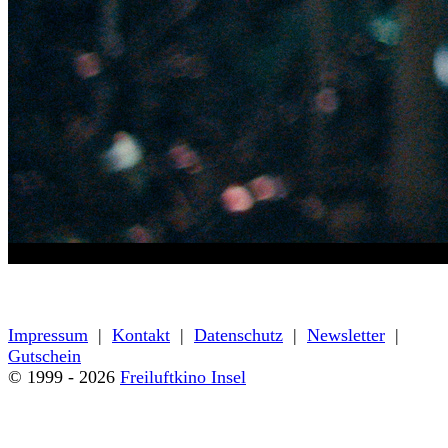
« zurück zum Programm
Impressum
|
Kontakt
|
Datenschutz
|
Newsletter
|
Gutschein
© 1999 - 2026
Freiluftkino Insel