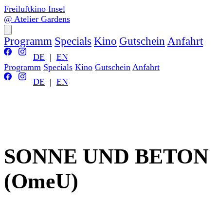
Freiluftkino Insel
@ Atelier Gardens
Programm
Specials
Kino
Gutschein
Anfahrt
DE
|
EN
Programm
Specials
Kino
Gutschein
Anfahrt
DE
|
EN
SONNE UND BETON
(OmeU)