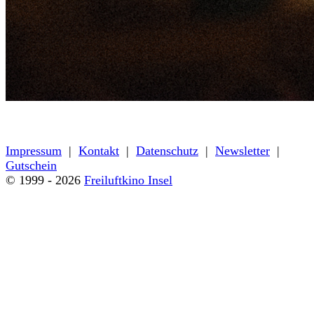
« zurück zum Programm
Impressum
|
Kontakt
|
Datenschutz
|
Newsletter
|
Gutschein
© 1999 - 2026
Freiluftkino Insel