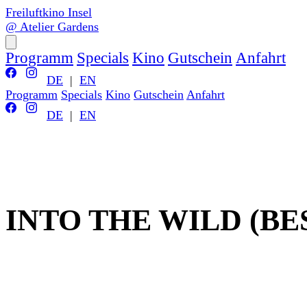
Freiluftkino Insel
@ Atelier Gardens
Programm
Specials
Kino
Gutschein
Anfahrt
DE
|
EN
Programm
Specials
Kino
Gutschein
Anfahrt
DE
|
EN
INTO THE WILD (BE