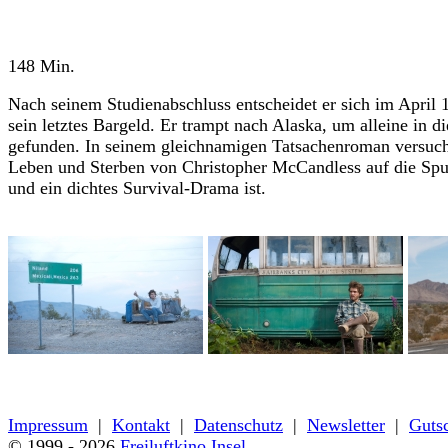
« zurück zum Programm
148 Min.
Nach seinem Studienabschluss entscheidet er sich im April 1
sein letztes Bargeld. Er trampt nach Alaska, um alleine in
gefunden. In seinem gleichnamigen Tatsachenroman versuc
Leben und Sterben von Christopher McCandless auf die Spu
und ein dichtes Survival-Drama ist.
« zurück zum Programm
Impressum
|
Kontakt
|
Datenschutz
|
Newsletter
|
Guts
© 1999 - 2026
Freiluftkino Insel