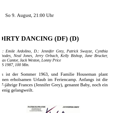
So 9. August, 21:00 Uhr
DIRTY DANCING (DF) (D)
R.: Emile Ardolino, D.: Jennifer Grey, Patrick Swayze, Cynthia
Rhodes, Neal Jones, Jerry Orbach, Kelly Bishop, Jane Brucker,
Max Cantor, Jack Weston, Lonny Price
US 1987, 100 Min.
Es ist der Sommer 1963, und Familie Houseman plant
einen erholsamen Urlaub im Feriencamp. Anfangs ist die
17-jährige Frances (Jennifer Grey), genannt Baby, noch ein
wenig gelangweilt.