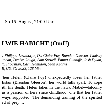
So 16. August, 21:00 Uhr
H WIE HABICHT (OmU)
R.: Philippa Lowthorpe, D.: Claire Foy, Brendan Gleeson, Lindsay
Duncan, Denise Gough, Sam Spruell, Emma Cunniffe, Josh Dylan,
Arty Froushan, Eden Hamilton, Sean Kearns
GB, US, SG 2025, 128 Min.
When Helen (Claire Foy) unexpectedly loses her father
Alistair (Brendan Gleeson), her world falls apart. To cope
with his death, Helen takes in the hawk Mabel—falconry
was a passion of hers since childhood, one that her father
always supported. The demanding training of the spirited
bird of prey ...