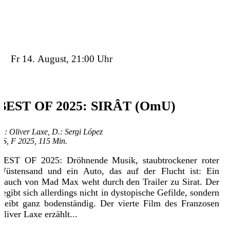
Fr 14. August, 21:00 Uhr
BEST OF 2025: SIRÂT (OmU)
R.: Oliver Laxe, D.: Sergi López
ES, F 2025, 115 Min.
BEST OF 2025: Dröhnende Musik, staubtrockener roter
Wüstensand und ein Auto, das auf der Flucht ist: Ein
Hauch von Mad Max weht durch den Trailer zu Sirat. Der
begibt sich allerdings nicht in dystopische Gefilde, sondern
bleibt ganz bodenständig. Der vierte Film des Franzosen
Óliver Laxe erzählt...