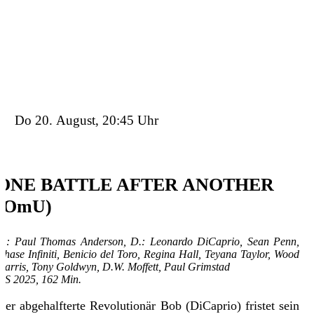
Details
Tickets
Trailer
Do 20. August, 20:45 Uhr
ONE BATTLE AFTER ANOTHER
(OmU)
R.: Paul Thomas Anderson, D.: Leonardo DiCaprio, Sean Penn,
Chase Infiniti, Benicio del Toro, Regina Hall, Teyana Taylor, Wood
Harris, Tony Goldwyn, D.W. Moffett, Paul Grimstad
US 2025, 162 Min.
Der abgehalfterte Revolutionär Bob (DiCaprio) fristet sein