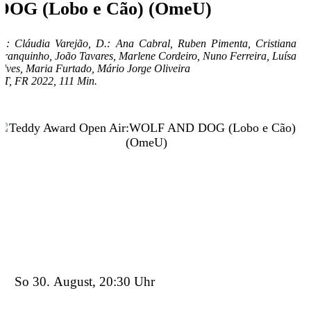
DOG (Lobo e Cão) (OmeU)
R.: Cláudia Varejão, D.: Ana Cabral, Ruben Pimenta, Cristiana
Branquinho, João Tavares, Marlene Cordeiro, Nuno Ferreira, Luísa
Alves, Maria Furtado, Mário Jorge Oliveira
PT, FR 2022, 111 Min.
Details
Tickets
Trailer
So 30. August, 20:30 Uhr