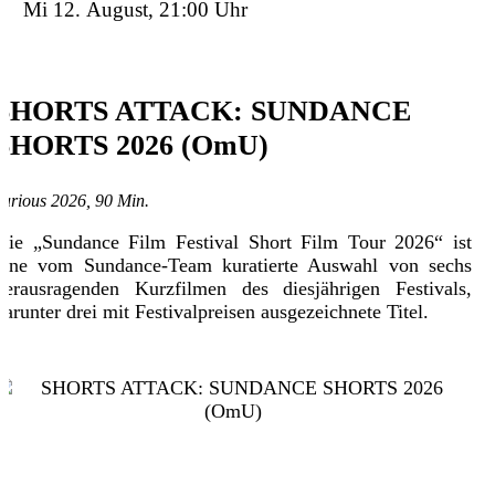
Mi 12. August, 21:00 Uhr
SHORTS ATTACK: SUNDANCE
SHORTS 2026 (OmU)
various 2026, 90 Min.
Die „Sundance Film Festival Short Film Tour 2026“ ist
eine vom Sundance-Team kuratierte Auswahl von sechs
herausragenden Kurzfilmen des diesjährigen Festivals,
darunter drei mit Festivalpreisen ausgezeichnete Titel.
Details
Tickets
Trailer