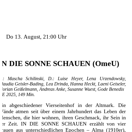
Do 13. August, 21:00 Uhr
IN DIE SONNE SCHAUEN (OmeU)
R.: Mascha Schilinski, D.: Luise Heyer, Lena Urzendowsky,
Claudia Geisler-Bading, Lea Drinda, Hanna Heckt, Laeni Geiseler,
Florian Geißelmann, Andreas Anke, Susanne Wuest, Gode Benedix
DE 2025, 149 Min.
Ein abgeschiedener Vierseitenhof in der Altmark. Die
Wände atmen seit über einem Jahrhundert das Leben der
Menschen, die hier wohnen, ihren Geschmack, ihr Sein in
der Zeit. IN DIE SONNE SCHAUEN erzählt von vier
Frauen aus unterschiedlichen Epochen – Alma (1910er),