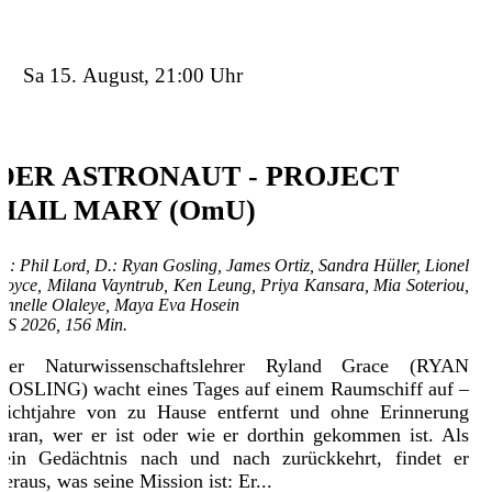
Sa 15. August, 21:00 Uhr
DER ASTRONAUT - PROJECT
HAIL MARY (OmU)
R.: Phil Lord, D.: Ryan Gosling, James Ortiz, Sandra Hüller, Lionel
Boyce, Milana Vayntrub, Ken Leung, Priya Kansara, Mia Soteriou,
Annelle Olaleye, Maya Eva Hosein
US 2026, 156 Min.
Der Naturwissenschaftslehrer Ryland Grace (RYAN
GOSLING) wacht eines Tages auf einem Raumschiff auf –
Lichtjahre von zu Hause entfernt und ohne Erinnerung
daran, wer er ist oder wie er dorthin gekommen ist. Als
sein Gedächtnis nach und nach zurückkehrt, findet er
heraus, was seine Mission ist: Er...