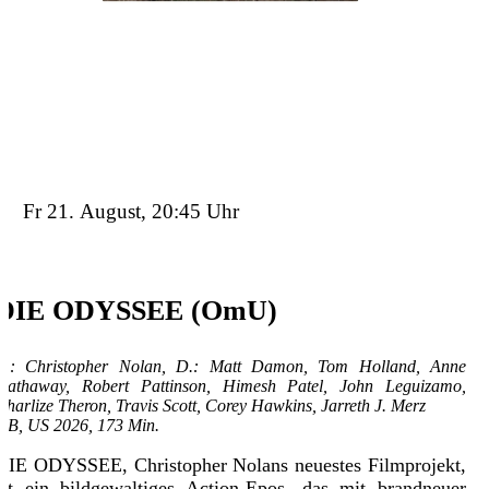
Details
Tickets
Trailer
Fr 21. August, 20:45 Uhr
DIE ODYSSEE (OmU)
R.: Christopher Nolan, D.: Matt Damon, Tom Holland, Anne
Hathaway, Robert Pattinson, Himesh Patel, John Leguizamo,
Charlize Theron, Travis Scott, Corey Hawkins, Jarreth J. Merz
GB, US 2026, 173 Min.
DIE ODYSSEE, Christopher Nolans neuestes Filmprojekt,
ist ein bildgewaltiges Action-Epos, das mit brandneuer