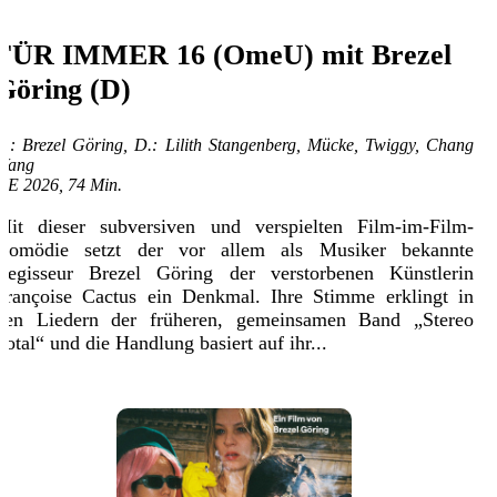
FÜR IMMER 16 (OmeU) mit Brezel
Göring (D)
R.: Brezel Göring, D.: Lilith Stangenberg, Mücke, Twiggy, Chang
Wang
DE 2026, 74 Min.
Mit dieser subversiven und verspielten Film-im-Film-
Komödie setzt der vor allem als Musiker bekannte
Regisseur Brezel Göring der verstorbenen Künstlerin
Françoise Cactus ein Denkmal. Ihre Stimme erklingt in
den Liedern der früheren, gemeinsamen Band „Stereo
Total“ und die Handlung basiert auf ihr...