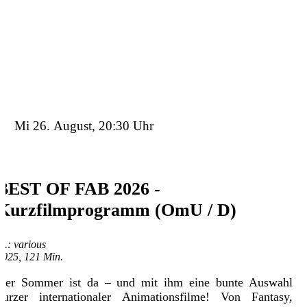
Details
Tickets
Trailer
Mi 26. August, 20:30 Uhr
BEST OF FAB 2026 -
Kurzfilmprogramm (OmU / D)
D.: various
2025, 121 Min.
Der Sommer ist da – und mit ihm eine bunte Auswahl
kurzer internationaler Animationsfilme! Von Fantasy,