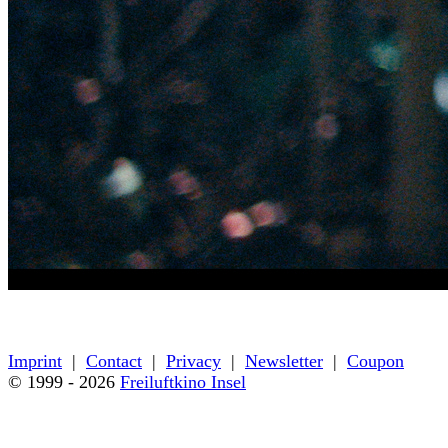
« back to programme
Imprint
|
Contact
|
Privacy
|
Newsletter
|
Coupon
© 1999 - 2026
Freiluftkino Insel