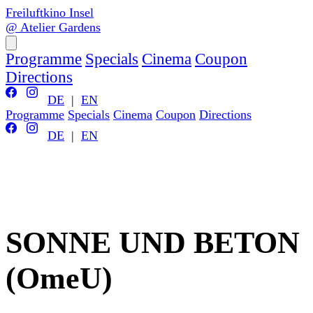
Freiluftkino Insel
@ Atelier Gardens
Programme
Specials
Cinema
Coupon
Directions
DE
|
EN
Programme
Specials
Cinema
Coupon
Directions
DE
|
EN
SONNE UND BETON
(OmeU)